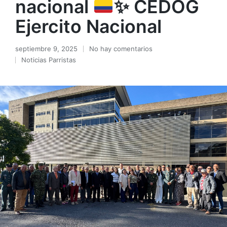
nacional
✨
CEDOG
Ejercito Nacional
septiembre 9, 2025
No hay comentarios
Noticias Parristas