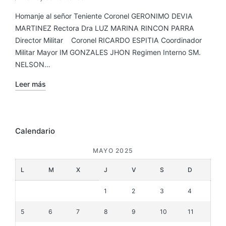
Homanje al señor Teniente Coronel GERONIMO DEVIA
MARTINEZ Rectora Dra LUZ MARINA RINCON PARRA
Director Militar Coronel RICARDO ESPITIA Coordinador
Militar Mayor IM GONZALES JHON Regimen Interno SM.
NELSON…
Leer más
Calendario
MAYO 2025
L
M
X
J
V
S
D
1
2
3
4
5
6
7
8
9
10
11